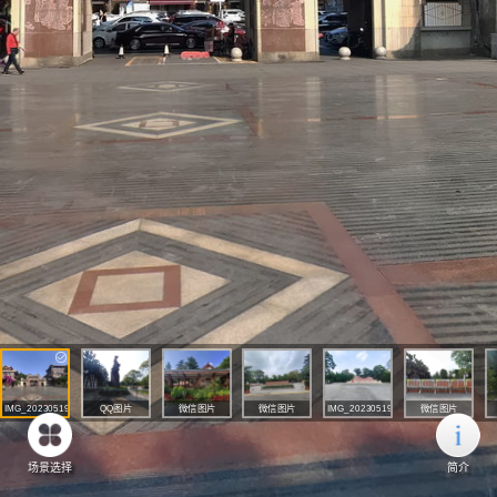
IMG_20230519_170134
QQ图片
微信图片
微信图片
IMG_20230519_144723
微信图片
全景
20230923223805
_20230528152..
_20230923221701
全景
_20230528153..
_
场景选择
简介